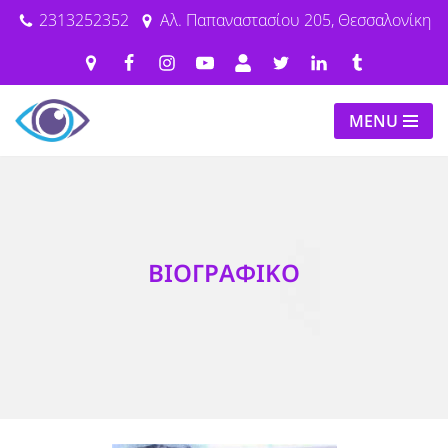
2313252352
Αλ. Παπαναστασίου 205, Θεσσαλονίκη
Μεταπηδήστε
στο
περιεχόμενο
MENU
ΒΙΟΓΡΑΦΙΚΟ