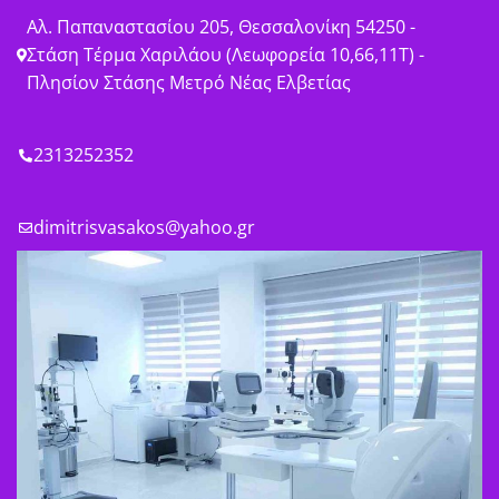
Αλ. Παπαναστασίου 205, Θεσσαλονίκη 54250 -
Στάση Τέρμα Χαριλάου (Λεωφορεία 10,66,11Τ) -
Πλησίον Στάσης Μετρό Νέας Ελβετίας
2313252352
dimitrisvasakos@yahoo.gr