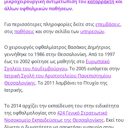
μικροχειρουργική αντιμετώπιση του
καταρράκτη
και
άλλων οφθαλμικών παθήσεων.
Για περισσότερες πληροφορίες δείτε στις
επεμβάσεις
,
στις
παθήσεις
και στην σελίδα των
υπηρεσιών
.
Ο χειρουργός οφθαλμίατρος Βασάκος Δημήτριος
γεννήθηκε το 1986 στην Θεσσαλονίκη. Από το 1997
έως το 2002 φοίτησε ως μαθητής στο
Ευρωπαϊκό
Σχολείο του Λουξεμβούργου
.
Tο 2005 εισάγεται στην
Ιατρική Σχολή του Αριστοτελείου Πανεπιστημίου
Θεσσαλονίκης
. Το 2011 λαμβάνει το Πτυχίο της
Ιατρικής.
Το 2014 αρχίζει την εκπαίδευση του στην ειδικότητα
της οφθαλμολογίας στο
424 Γενικό Στρατιωτικό
Νοσοκομείο Εκπαιδεύσεως της Θεσσαλονίκης
.
Εκεί του
δίνεται η δυνατότητα να αποκτήσει εμπειρία στην