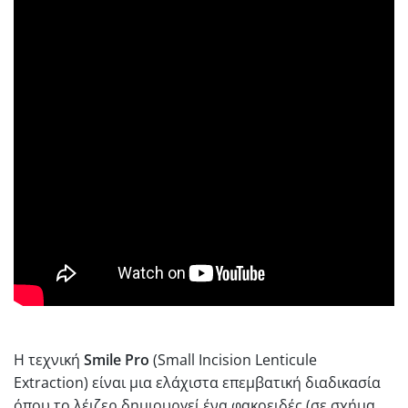
Η τεχνική
Smile Pro
(Small Incision Lenticule
Extraction) είναι μια ελάχιστα επεμβατική διαδικασία
όπου το λέιζερ δημιουργεί ένα φακοειδές (σε σχήμα