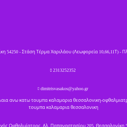
η 54250 - Στάση Τέρμα Χαριλάου (Λεωφορεία 10,66,11Τ) - 
2313252352
dimitrisvasakos@yahoo.gr
ργός Οφθαλμίατρος
.
Αλ. Παπαναστασίου 205, Θεσσαλονίκη 54