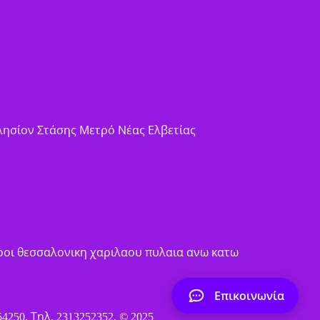
Πλησίον Στάσης Μετρό Νέας Ελβετίας
Επικοινωνία
250. Τηλ. 2313252352
.
©
2025