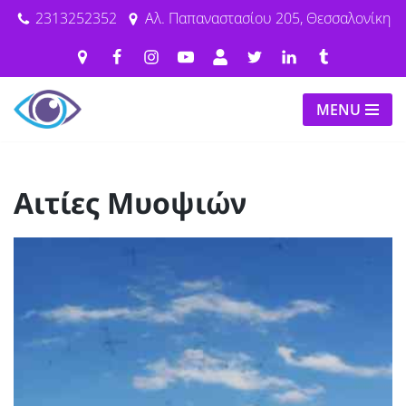
2313252352
Αλ. Παπαναστασίου 205, Θεσσαλονίκη
Μεταπηδήστε
στο
περιεχόμενο
MENU
Αιτίες Μυοψιών