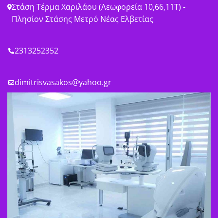
Στάση Τέρμα Χαριλάου (Λεωφορεία 10,66,11Τ) -
Πλησίον Στάσης Μετρό Νέας Ελβετίας
2313252352
dimitrisvasakos@yahoo.gr