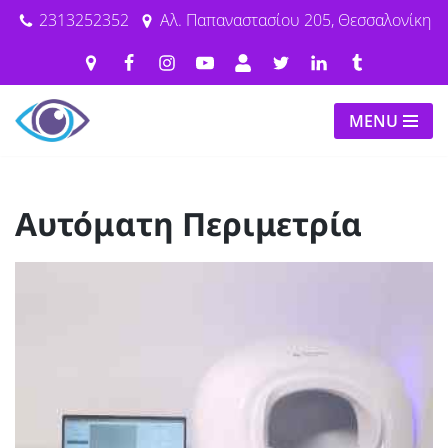
2313252352
Αλ. Παπαναστασίου 205, Θεσσαλονίκη
Μεταπηδήστε
στο
περιεχόμενο
MENU
Αυτόματη Περιμετρία