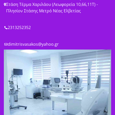
Στάση Τέρμα Χαριλάου (Λεωφορεία 10,66,11Τ) -
Πλησίον Στάσης Μετρό Νέας Ελβετίας
2313252352
dimitrisvasakos@yahoo.gr