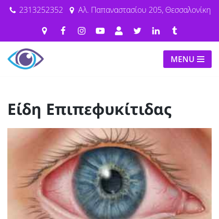
2313252352
Αλ. Παπαναστασίου 205, Θεσσαλονίκη
Μεταπηδήστε
στο
περιεχόμενο
MENU
Είδη Επιπεφυκίτιδας