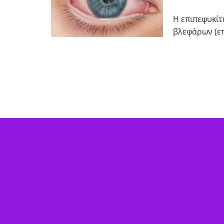
Η επιπεφυκίτ
βλεφάρων (επ