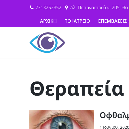
2313252352
Αλ. Παπαναστασίου 205, Θε
Μεταπηδήστε
ΑΡΧΙΚΗ
ΤΟ ΙΑΤΡΕΙΟ
ΕΠΕΜΒΑΣΕΙΣ
στο
περιεχόμενο
Θεραπεία
Οφθαλμ
1 Ιουνίου, 202