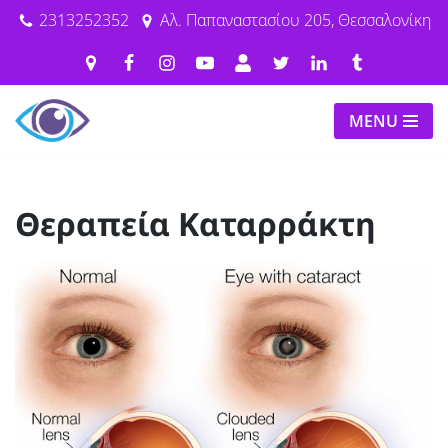
2313252352
Αλ. Παπαναστασίου 205, Θεσσαλονίκη
Μεταπηδήστε
στο
περιεχόμενο
MENU
Θεραπεία Καταρράκτη