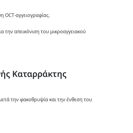
ση OCT-αγγειογραφίας.
για την απεικόνιση του μικροαγγειακού
νής Καταρράκτης
μετά την φακοθρυψία και την ένθεση του