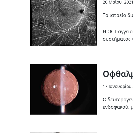
20 Μαΐου, 202
Το ιατρείο δ
Η OCT-αγγειο
συστήματος τ
Οφθαλμ
17 Ιανουαρίου,
Ο δευτερογεν
ενδοφακού, 