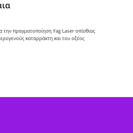
αια
για την πραγματοποίηση Yag Laser οπίσθιας
τερογενούς καταρράκτη και του οξέος