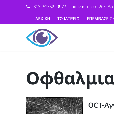
2313252352
Αλ. Παπαναστασίου 205, Θε
Μεταπηδήστε
ΑΡΧΙΚΗ
ΤΟ ΙΑΤΡΕΙΟ
ΕΠΕΜΒΑΣΕΙΣ
στο
περιεχόμενο
Οφθαλμια
OCT-Αγ