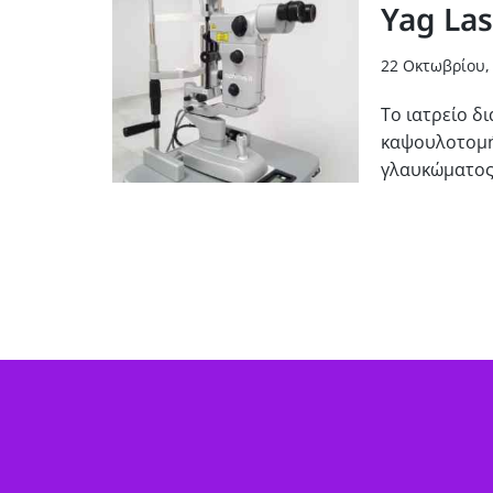
Yag La
22 Οκτωβρίου,
Το ιατρείο δ
καψουλοτομής
γλαυκώματος 