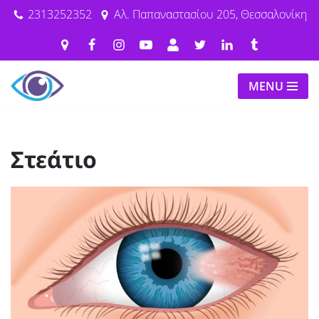
2313252352
Αλ. Παπαναστασίου 205, Θεσσαλονίκη
Μεταπηδήστε
στο
περιεχόμενο
MENU
Στεάτιο