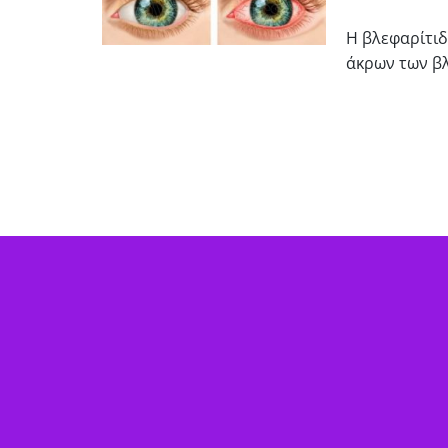
Η βλεφαρίτιδ
άκρων των β