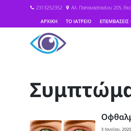
2313252352
Αλ. Παπαναστασίου 205, Θε
Μεταπηδήστε
ΑΡΧΙΚΗ
ΤΟ ΙΑΤΡΕΙΟ
ΕΠΕΜΒΑΣΕΙΣ
στο
περιεχόμενο
Συμπτώμα
Οφθαλμ
3 Ιουνίου, 202